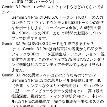
vs $15 / 100万トークン）。
Gemini 3.1 Proのコンテキストウィンドウはどのくらいです
か？
Gemini 3.1 Proは1,048,576トークン（100万）の入力
コンテキストウィンドウと最大65,536トークンの出力
をサポートします。コードベース全体、8.4時間の音
声、900ページのPDF、または1時間の動画を1プロン
プトで処理できます。
Gemini 3.1 ProはSVGや3Dコードを生成できますか？
はい。Gemini 3.1 Proは自然言語の説明からSVGグラ
フィックや3Dコードを直接生成・アニメーション・視
覚化できます。このネイティブSVGおよび3Dレンダリ
ング機能は他のフロンティアモデルではあまり見られ
ません。
Gemini 3.1 Proの思考レベルはどのようなものですか？
Gemini 3.1 Proは3つの思考レベルを提供します：低
（最速、シンプルなクエリや分類向け）、中（バラン
ス型、コードレビューやデータ分析向け）、高（最大
推論深度、複雑なコーディングや研究向け）。中レベ
ルは3.1 Proの新機能で、完全な推論が不要なタスクの
コスト最適化に役立ちます。