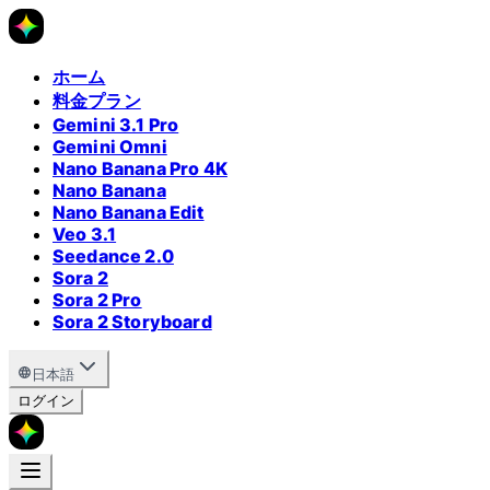
ホーム
料金プラン
Gemini 3.1 Pro
Gemini Omni
Nano Banana Pro 4K
Nano Banana
Nano Banana Edit
Veo 3.1
Seedance 2.0
Sora 2
Sora 2 Pro
Sora 2 Storyboard
日本語
ログイン