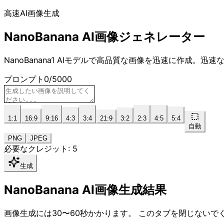
高速AI画像生成
NanoBanana AI画像ジェネレーター
NanoBanana1 AIモデルで高品質な画像を迅速に作成
プロンプト
0
/
5000
1:1
16:9
9:16
4:3
3:4
21:9
3:2
2:3
4:5
5:4
自動
PNG
JPEG
必要なクレジット: 5
生成
NanoBanana AI画像生成結果
画像生成には30〜60秒かかります。
このタブを閉じないで