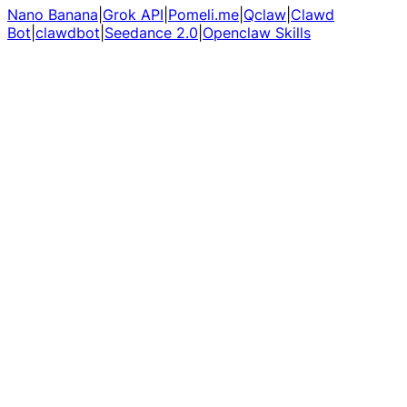
Nano Banana
|
Grok API
|
Pomeli.me
|
Qclaw
|
Clawd
Bot
|
clawdbot
|
Seedance 2.0
|
Openclaw Skills