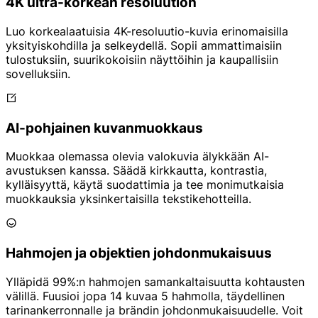
4K ultra-korkean resoluution
Luo korkealaatuisia 4K-resoluutio-kuvia erinomaisilla
yksityiskohdilla ja selkeydellä. Sopii ammattimaisiin
tulostuksiin, suurikokoisiin näyttöihin ja kaupallisiin
sovelluksiin.
AI-pohjainen kuvanmuokkaus
Muokkaa olemassa olevia valokuvia älykkään AI-
avustuksen kanssa. Säädä kirkkautta, kontrastia,
kylläisyyttä, käytä suodattimia ja tee monimutkaisia
muokkauksia yksinkertaisilla tekstikehotteilla.
Hahmojen ja objektien johdonmukaisuus
Ylläpidä 99%:n hahmojen samankaltaisuutta kohtausten
välillä. Fuusioi jopa 14 kuvaa 5 hahmolla, täydellinen
tarinankerronnalle ja brändin johdonmukaisuudelle. Voit