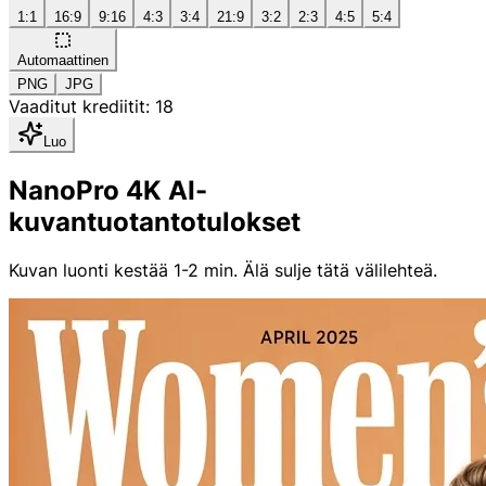
1:1
16:9
9:16
4:3
3:4
21:9
3:2
2:3
4:5
5:4
Automaattinen
PNG
JPG
Vaaditut krediitit: 18
Luo
NanoPro 4K AI-
kuvantuotantotulokset
Kuvan luonti kestää 1-2 min.
Älä sulje tätä välilehteä.