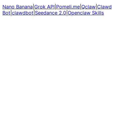
Nano Banana
|
Grok API
|
Pomeli.me
|
Qclaw
|
Clawd
Bot
|
clawdbot
|
Seedance 2.0
|
Openclaw Skills