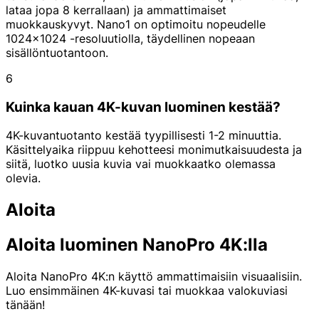
lataa jopa 8 kerrallaan) ja ammattimaiset
muokkauskyvyt. Nano1 on optimoitu nopeudelle
1024x1024 -resoluutiolla, täydellinen nopeaan
sisällöntuotantoon.
6
Kuinka kauan 4K-kuvan luominen kestää?
4K-kuvantuotanto kestää tyypillisesti 1-2 minuuttia.
Käsittelyaika riippuu kehotteesi monimutkaisuudesta ja
siitä, luotko uusia kuvia vai muokkaatko olemassa
olevia.
Aloita
Aloita luominen NanoPro 4K:lla
Aloita NanoPro 4K:n käyttö ammattimaisiin visuaalisiin.
Luo ensimmäinen 4K-kuvasi tai muokkaa valokuviasi
tänään!