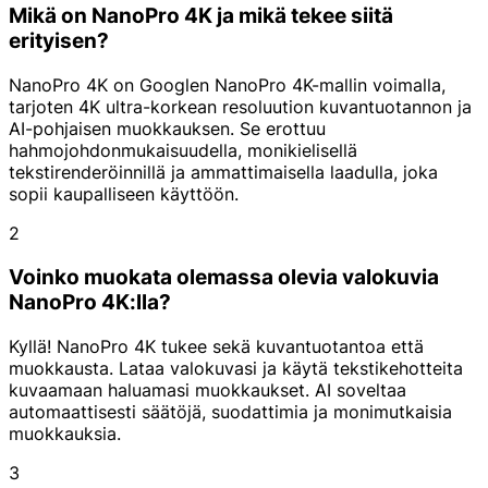
Mikä on NanoPro 4K ja mikä tekee siitä
erityisen?
NanoPro 4K on Googlen NanoPro 4K-mallin voimalla,
tarjoten 4K ultra-korkean resoluution kuvantuotannon ja
AI-pohjaisen muokkauksen. Se erottuu
hahmojohdonmukaisuudella, monikielisellä
tekstirenderöinnillä ja ammattimaisella laadulla, joka
sopii kaupalliseen käyttöön.
2
Voinko muokata olemassa olevia valokuvia
NanoPro 4K:lla?
Kyllä! NanoPro 4K tukee sekä kuvantuotantoa että
muokkausta. Lataa valokuvasi ja käytä tekstikehotteita
kuvaamaan haluamasi muokkaukset. AI soveltaa
automaattisesti säätöjä, suodattimia ja monimutkaisia
muokkauksia.
3