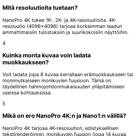
Mitä resoluutioita tuetaan?
NanoPro 4K tukee 1K-, 2K- ja 4K-resoluutioita. 4K-
resoluutio (4096x4096) tarjoaa korkeimman laadun
ammattimaisiin tulostuksiin ja suurikokoisiin näyttöihin.
4
Kuinka monta kuvaa voin ladata
muokkaukseen?
Voit ladata jopa 8 kuvaa kerrallaan erämuokkaukseen tai
monimutkaiseen monikuvien fuusioon. Tämä on
täydellinen hahmojohdonmukaisuuden ylläpitämiseen
useissa kohtauksissa.
5
Mikä on ero NanoPro 4K:n ja Nano1:n välillä?
NanoPro 4K tarjoaa 4K-resoluution, edistyksellisen
tekstirenderöinnin, monikuvien fuusion (jopa 14 kuvaa,