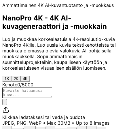
Ammattimainen 4K AI-kuvantuotanto ja -muokkaus
NanoPro 4K - 4K AI-
kuvageneraattori ja -muokkain
Luo ja muokkaa korkealaatuisia 4K-resoluutio-kuvia
NanoPro 4K:lla. Luo uusia kuvia tekstikehotteista tai
muokkaa olemassa olevia valokuvia AI-pohjaisella
muokkauksella. Sopii ammattimaisiin
suunnitteluprojekteihin, kaupalliseen käyttöön ja
korkealaatuiseen visuaalisen sisällön luomiseen.
1K
2K
4K
Kehote
0
/
5000
Klikkaa ladataksesi
tai vedä ja pudota
JPEG, PNG, WebP • Max 30MB • Up to
8
images