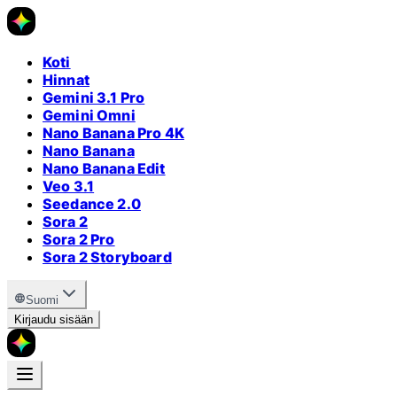
Koti
Hinnat
Gemini 3.1 Pro
Gemini Omni
Nano Banana Pro 4K
Nano Banana
Nano Banana Edit
Veo 3.1
Seedance 2.0
Sora 2
Sora 2 Pro
Sora 2 Storyboard
Suomi
Kirjaudu sisään