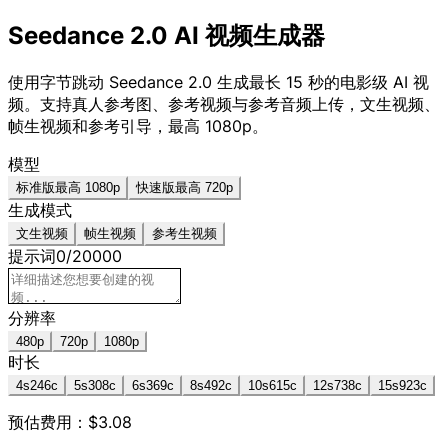
Seedance 2.0 AI 视频生成器
使用字节跳动 Seedance 2.0 生成最长 15 秒的电影级 AI 视
频。支持真人参考图、参考视频与参考音频上传，文生视频、
帧生视频和参考引导，最高 1080p。
模型
标准版
最高 1080p
快速版
最高 720p
生成模式
文生视频
帧生视频
参考生视频
提示词
0
/
20000
分辨率
480p
720p
1080p
时长
4
s
246
c
5
s
308
c
6
s
369
c
8
s
492
c
10
s
615
c
12
s
738
c
15
s
923
c
预估费用：$3.08