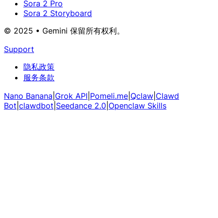
Sora 2 Pro
Sora 2 Storyboard
© 2025 • Gemini 保留所有权利。
Support
隐私政策
服务条款
Nano Banana
|
Grok API
|
Pomeli.me
|
Qclaw
|
Clawd
Bot
|
clawdbot
|
Seedance 2.0
|
Openclaw Skills