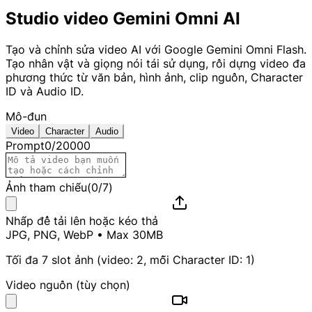
Studio video Gemini Omni AI
Tạo và chỉnh sửa video AI với Google Gemini Omni Flash.
Tạo nhân vật và giọng nói tái sử dụng, rồi dựng video đa
phương thức từ văn bản, hình ảnh, clip nguồn, Character
ID và Audio ID.
Mô-đun
Video
Character
Audio
Prompt
0
/
20000
Ảnh tham chiếu
(
0
/
7
)
Nhấp để tải lên
hoặc kéo thả
JPG, PNG, WebP • Max 30MB
Tối đa 7 slot ảnh (video: 2, mỗi Character ID: 1)
Video nguồn (tùy chọn)