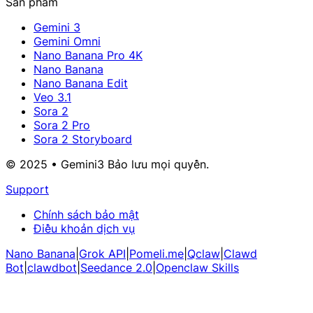
Sản phẩm
Gemini 3
Gemini Omni
Nano Banana Pro 4K
Nano Banana
Nano Banana Edit
Veo 3.1
Sora 2
Sora 2 Pro
Sora 2 Storyboard
© 2025 • Gemini3 Bảo lưu mọi quyền.
Support
Chính sách bảo mật
Điều khoản dịch vụ
Nano Banana
|
Grok API
|
Pomeli.me
|
Qclaw
|
Clawd
Bot
|
clawdbot
|
Seedance 2.0
|
Openclaw Skills