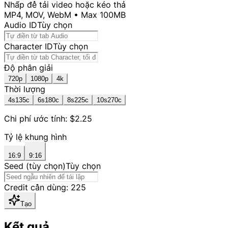
Nhấp để tải video
hoặc kéo thả
MP4, MOV, WebM • Max 100MB
Audio ID
Tùy chọn
Character ID
Tùy chọn
Độ phân giải
720p
1080p
4k
Thời lượng
4
s
135
c
6
s
180
c
8
s
225
c
10
s
270
c
Chi phí ước tính: $2.25
Tỷ lệ khung hình
16:9
9:16
Seed (tùy chọn)
Tùy chọn
Credit cần dùng: 225
Tạo
Kết quả