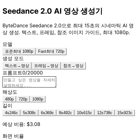
Seedance 2.0 AI 영상 생성기
ByteDance Seedance 2.0으로 최대 15초의 시네마틱 AI 영
상 생성. 텍스트, 프레임, 참조 이미지 가이드, 최대 1080p.
모델
표준
최대 1080p
Fast
최대 720p
생성 모드
텍스트→영상
프레임→영상
참조→영상
프롬프트
0
/
20000
해상도
480p
720p
1080p
길이
4
s
246
c
5
s
308
c
6
s
369
c
8
s
492
c
10
s
615
c
12
s
738
c
15
s
923
c
예상 비용: $3.08
화면 비율