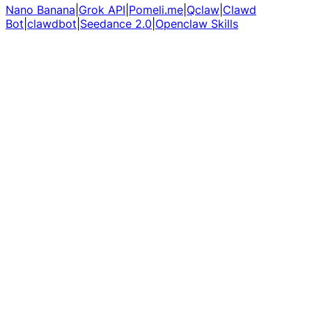
Nano Banana
|
Grok API
|
Pomeli.me
|
Qclaw
|
Clawd
Bot
|
clawdbot
|
Seedance 2.0
|
Openclaw Skills