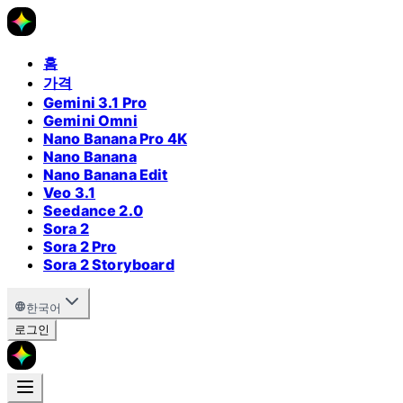
홈
가격
Gemini 3.1 Pro
Gemini Omni
Nano Banana Pro 4K
Nano Banana
Nano Banana Edit
Veo 3.1
Seedance 2.0
Sora 2
Sora 2 Pro
Sora 2 Storyboard
한국어
로그인