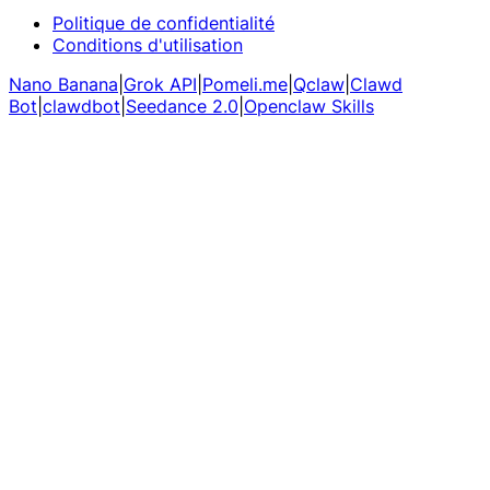
Politique de confidentialité
Conditions d'utilisation
Nano Banana
|
Grok API
|
Pomeli.me
|
Qclaw
|
Clawd
Bot
|
clawdbot
|
Seedance 2.0
|
Openclaw Skills