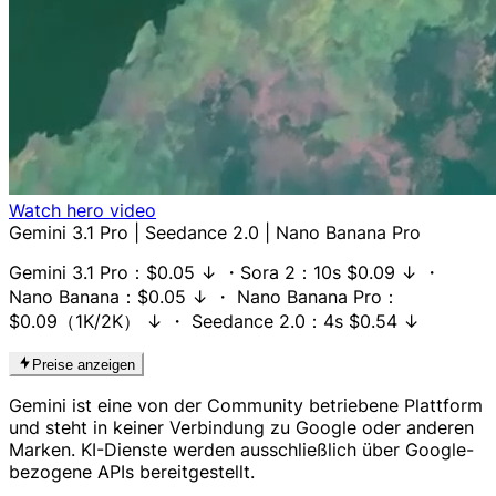
Watch hero video
Gemini 3.1 Pro
| Seedance 2.0 |
Nano Banana Pro
Gemini 3.1 Pro
：
$0.05
↓
・
Sora 2
：10s
$0.09
↓
・
Nano Banana
：
$0.05
↓
・
Nano Banana Pro
：
$0.09（1K/2K）
↓
・ Seedance 2.0：
4
s
$0.54
↓
Preise anzeigen
Gemini ist eine von der Community betriebene Plattform
und steht in keiner Verbindung zu Google oder anderen
Marken. KI-Dienste werden ausschließlich über Google-
bezogene APIs bereitgestellt.