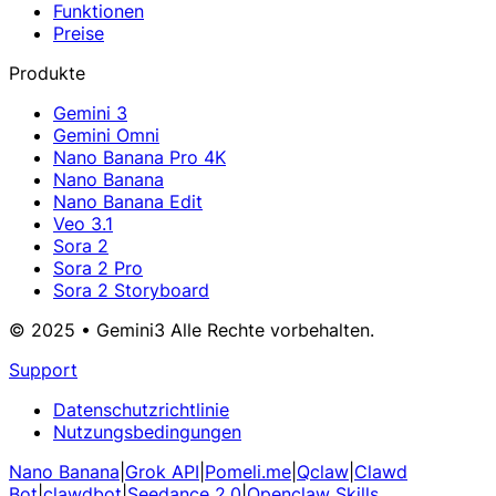
Funktionen
Preise
Produkte
Gemini 3
Gemini Omni
Nano Banana Pro 4K
Nano Banana
Nano Banana Edit
Veo 3.1
Sora 2
Sora 2 Pro
Sora 2 Storyboard
© 2025 • Gemini3 Alle Rechte vorbehalten.
Support
Datenschutzrichtlinie
Nutzungsbedingungen
Nano Banana
|
Grok API
|
Pomeli.me
|
Qclaw
|
Clawd
Bot
|
clawdbot
|
Seedance 2.0
|
Openclaw Skills