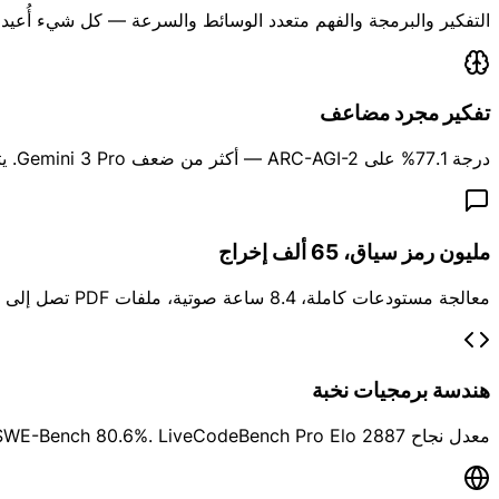
التفكير والبرمجة والفهم متعدد الوسائط والسرعة — كل شيء أُعيد
تفكير مجرد مضاعف
درجة 77.1% على ARC-AGI-2 — أكثر من ضعف Gemini 3 Pro. يتجاوز Claude Opus 4.6 في حل الألغاز المنطقية متعددة الخطوات.
مليون رمز سياق، 65 ألف إخراج
معالجة مستودعات كاملة، 8.4 ساعة صوتية، ملفات PDF تصل إلى 900 صفحة، أو ساعة فيديو في طلب واحد. الإخراج موسّع إلى 65,536 رمزاً.
هندسة برمجيات نخبة
معدل نجاح SWE-Bench 80.6%. LiveCodeBench Pro Elo 2887 يتجاوز GPT-5.2 بفارق كبير.