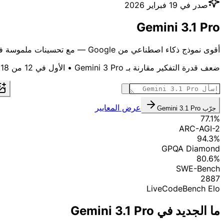
صدر في 19 فبراير 2026
Gemini 3.1 Pro
أقوى نموذج ذكاء اصطناعي من Google — مع تحسينات ملموسة في التفكير والبرمجة والذكاء العميل
ضعف قدرة التفكير مقارنة بـ Gemini 3 Pro • الأول في 12 من 18 معياراً • عرض SVG و3D أصلي
عرض المعايير
جرّب Gemini 3.1 Pro
77.1%
ARC-AGI-2
94.3%
GPQA Diamond
80.6%
SWE-Bench
2887
LiveCodeBench Elo
ما الجديد في Gemini 3.1 Pro