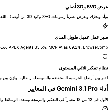
عرض SVG و3D أصلي
يولّد ويحرّك ويعرض بصرياً رسومات SVG وكود 3D من أوصاف اللغة الطبيعية — قدرة نادرة في النماذج الأخرى.
سير عمل عميل طويل المدى
APEX-Agents 33.5%، MCP Atlas 69.2%، BrowseComp بحث الويب 85.9%. أداء قوي في معايير الوكيل.
نظام تفكير ثلاثي المستوى
اختر بين أوضاع الحوسبة المنخفضة والمتوسطة والعالية. وازن بين و
أداء Gemini 3.1 Pro في المعايير
الأول في 12 من 18 معياراً في التفكير والبرمجة ومتعدد الوسائط والعميل